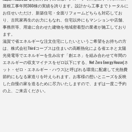
屋根工事年間360棟の実績を誇ります。設計から工事までトータルに
お任せいただけ、新築住宅・全面リフォームどちらも対応してお
り、古民家再生のお力にもなれ、住宅以外にもマンションや店舗、
事務所等、用途に合わせた建物を地域密着型の業者が施工しており
ます。
滋賀
で省エネルギーな
注文住宅
にしたいというご希望をお持ちの方
は、株式会社Thirdコープスは住まいの高断熱化による省エネと太陽
光発電等でエネルギーを生み出す「創エネ」を組み合わせて年間の
エネルギーの収支マイナスをゼロ以下にする、Net Zero Energy House(ネ
ット・ゼロ・エネルギー・ハウス)と呼ばれる環境に配慮して光熱費
節約にもなる家造りを叶えられます。お客様の想いとニーズを反映
した自慢の家を造るために尽力いたしますので、まずは一度ご予約
の上、ご来店ください。