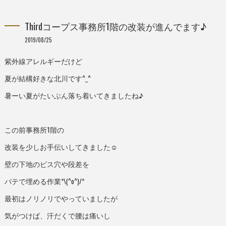
Thirdコープス事務所1階の改装が進んでます♪
2019/08/25
紫外線アレルギーだけど
夏が結構好きな北川です^_^
暑ーい夏がたいぶん落ち着いてきましたね♪
この前事務所1階の
改装を少しお手伝いしてきました☺︎
壁の下地のビス穴や段差を
パテで埋める作業*\(^o^)/*
最初はノリノリでやっていましたが
気がつけば、汗だくで腰は痛いし